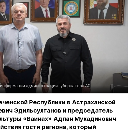
 информации администрации губернатора АО
еченской Республики в Астраханской
евич Эдильсултанов и председатель
льтуры «Вайнах» Адлан Мухадинович
йствия гостя региона, который