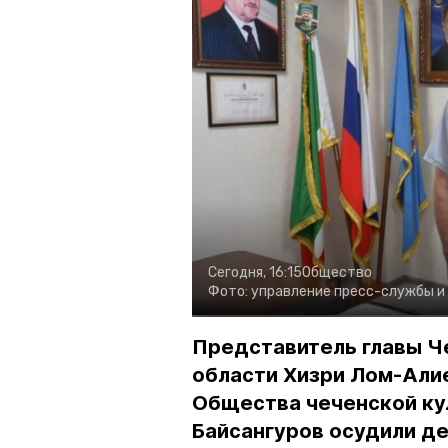
Сегодня, 16:15
Общество
Фото:
управление пресс-службы и
Представитель главы Ч
области Хизри Лом-Али
Общества чеченской ку
Байсангуров осудили де