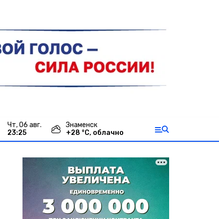
чт, 06 авг.
Знаменск
23:25
+
28
°С,
облачно