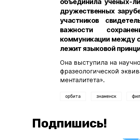
объединила ученых-ли
дружественных зарубе
участников свидете
важности сохранен
коммуникации между с
лежит языковой принци
Она выступила на научн
фразеологической эквив
менталитета».
орбита
знаменск
фил
Подпишись!