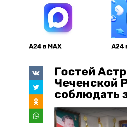
А24 в MAX
А24 
Гостей Астр
Чеченской 
соблюдать з