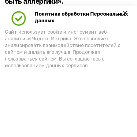
быть аллергики».
Политика обработки Персональных
Для взрослого человека безопасной
данных
порцией икры считается 30-50 граммов
(2-3 ложки). При этом следует обратить
Сайт использует cookie и инструмент веб-
аналитики Яндекс.Метрика. Это позволяет
внимание на хлеб, с которым она
анализировать взаимодействие посетителей с
подаётся: лучше выбирать
сайтом и делать его лучше. Продолжая
цельнозерновой, с мукой грубого
пользоваться сайтом, Вы соглашаетесь с
использованием данных сервисов.
помола. Есть икру следует в первой
половине дня. Кстати, полезнее для
здоровья сопроводить такой бутерброд
сочными овощами, свежей зеленью и
отварным яйцом.