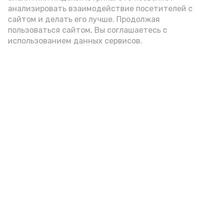
анализировать взаимодействие посетителей с
сайтом и делать его лучше. Продолжая
пользоваться сайтом, Вы соглашаетесь с
использованием данных сервисов.
Фото: Ольга Корженко Астрахань 24
Как объяснили продавцы, воблу берут
охотно: уж больно хороша на вкус. К
тому же её удобно транспортировать,
она долго не портится. А это
немаловажно: рыбка, особенно с такими
бодрыми «аффирмациями», станет