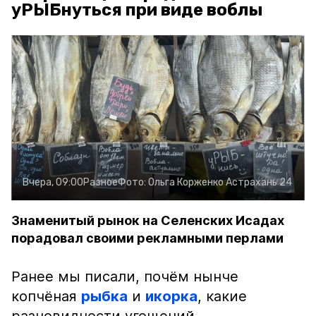
уРЫБнуться при виде воблы
Вчера, 09:00
Разное
Фото:
Ольга Корженко
Астрахань 24
Знаменитый рынок на Селенских Исадах
порадовал своими рекламными перлами
Ранее мы писали, почём нынче
копчёная
рыбка
и
икорка
, какие