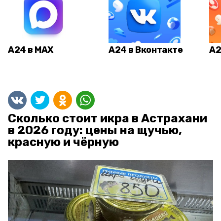
А24 в MAX
А24 в Вконтакте
А2
Сколько стоит икра в Астрахани
в 2026 году: цены на щучью,
красную и чёрную