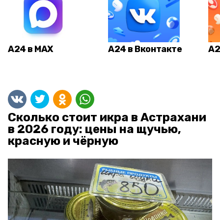
А24 в MAX
А24 в Вконтакте
А2
Сколько стоит икра в Астрахани
в 2026 году: цены на щучью,
красную и чёрную