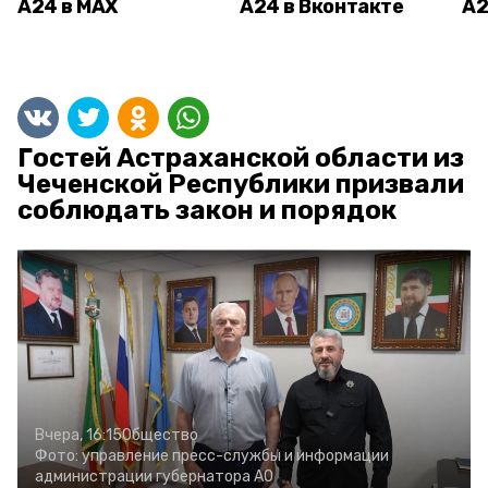
А24 в MAX
А24 в Вконтакте
А2
Гостей Астраханской области из
Чеченской Республики призвали
соблюдать закон и порядок
Вчера, 16:15
Общество
Фото:
управление пресс-службы и информации
администрации губернатора АО