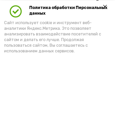
полноценную доказательственную базу
Политика обработки Персональных
по новым уголовным делам.
данных
Правоохранители напоминают: дача
Сайт использует cookie и инструмент веб-
заведомо ложных показаний не только
аналитики Яндекс.Метрика. Это позволяет
мешает отправлению правосудия,
анализировать взаимодействие посетителей с
но и влечёт серьёзную уголовную
сайтом и делать его лучше. Продолжая
ответственность.
пользоваться сайтом, Вы соглашаетесь с
использованием данных сервисов.
Подпишись!
А24 в MAX
А24 в Вконтакте
А2