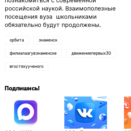
познакомиться с современной
российской наукой. Взаимополезные
посещения вуза школьниками
обязательно будут продолжены.
орбита
знаменск
филиалаагувзнаменске
движениепервых30
вгостяхуученого
Подпишись!