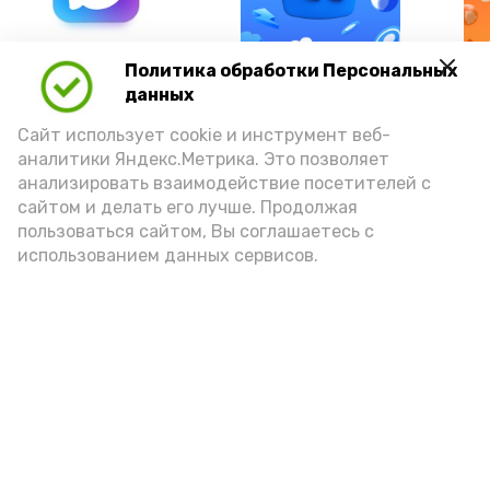
А24 в MAX
А24 в Вконтакте
А2
Политика обработки Персональных
данных
Сайт использует cookie и инструмент веб-
аналитики Яндекс.Метрика. Это позволяет
анализировать взаимодействие посетителей с
В Астраханской области
сайтом и делать его лучше. Продолжая
объявлен режим чрезвычайной
пользоваться сайтом, Вы соглашаетесь с
использованием данных сервисов.
пожарной опасности