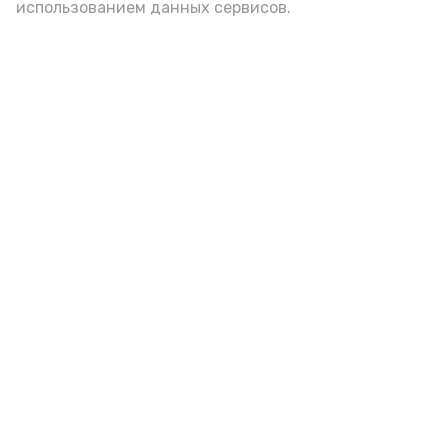
использованием данных сервисов.
Play
Video
Видео: Астрахань 24
пожарная безопасность
пожарная опасность
Подпишись!