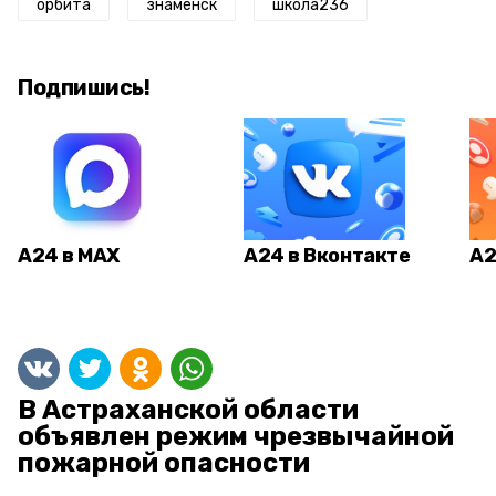
орбита
знаменск
школа236
Подпишись!
А24 в MAX
А24 в Вконтакте
А2
В Астраханской области
объявлен режим чрезвычайной
пожарной опасности