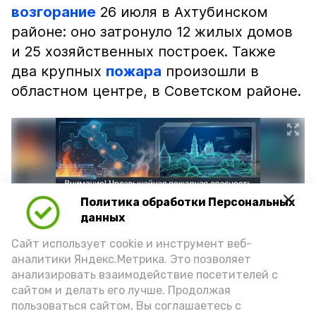
возгорание
26 июля в Ахтубинском
районе: оно затронуло 12 жилых домов
и 25 хозяйственных построек. Также
два крупных
пожара
произошли в
областном центре, в Советском районе.
Политика обработки Персональных
данных
Сайт использует cookie и инструмент веб-
аналитики Яндекс.Метрика. Это позволяет
анализировать взаимодействие посетителей с
сайтом и делать его лучше. Продолжая
Фото: max.ru/mchs_astrakhan
пользоваться сайтом, Вы соглашаетесь с