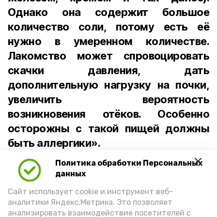
Однако она содержит большое
количество соли, потому есть её
нужно в умеренном количестве.
Лакомство может спровоцировать
скачки давления, дать
дополнительную нагрузку на почки,
увеличить вероятность
возникновения отёков. Особенно
осторожны с такой пищей должны
быть аллергики».
Политика обработки Персональных
Для взрослого человека безопасной
данных
порцией икры считается 30-50 граммов
(2-3 ложки). При этом следует обратить
Сайт использует cookie и инструмент веб-
аналитики Яндекс.Метрика. Это позволяет
внимание на хлеб, с которым она
анализировать взаимодействие посетителей с