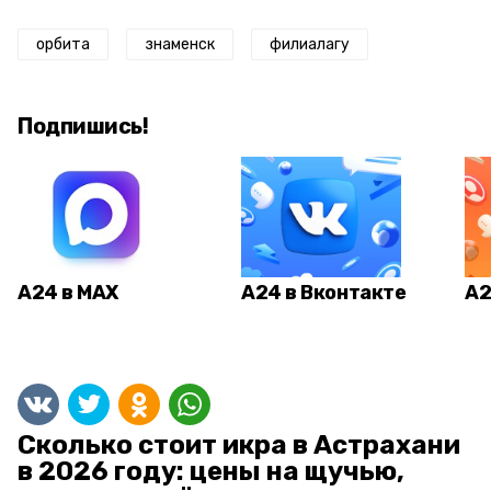
орбита
знаменск
филиалагу
Подпишись!
А24 в MAX
А24 в Вконтакте
А2
Сколько стоит икра в Астрахани
в 2026 году: цены на щучью,