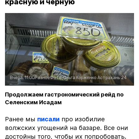
красную и чёрную
Вчера, 11:00
Разное
Фото:
Ольга Корженко
Астрахань 24
Продолжаем гастрономический рейд по
Селенским Исадам
Ранее мы
писали
про изобилие
волжских угощений на базаре. Все они
достойны того, чтобы их попробовать.