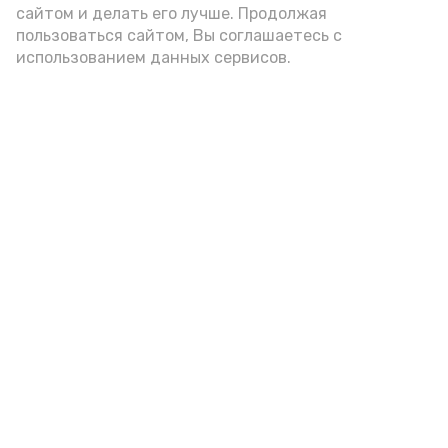
подаётся: лучше выбирать
сайтом и делать его лучше. Продолжая
цельнозерновой, с мукой грубого
пользоваться сайтом, Вы соглашаетесь с
использованием данных сервисов.
помола. Есть икру следует в первой
половине дня. Кстати, полезнее для
здоровья сопроводить такой бутерброд
сочными овощами, свежей зеленью и
отварным яйцом.