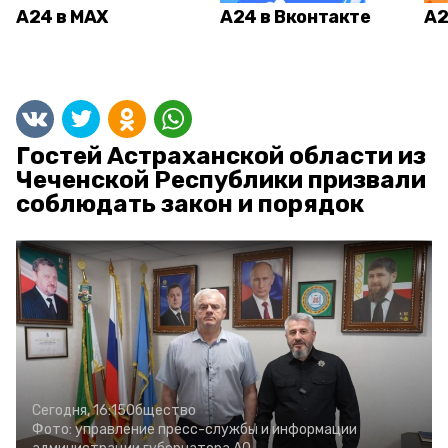
А24 в MAX
А24 в Вконтакте
А2
Гостей Астраханской области из
Чеченской Республики призвали
соблюдать закон и порядок
Сегодня, 16:15
Общество
Фото:
управление пресс-службы и информации