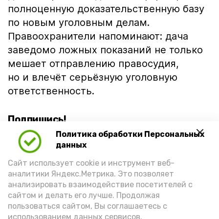
полноценную доказательственную базу
по новым уголовным делам.
Правоохранители напоминают: дача
заведомо ложных показаний не только
мешает отправлению правосудия,
но и влечёт серьёзную уголовную
ответственность.
Подпишись!
Политика обработки Персональных
данных
Сайт использует cookie и инструмент веб-
аналитики Яндекс.Метрика. Это позволяет
анализировать взаимодействие посетителей с
А24 в MAX
А24 в Вконтакте
А2
сайтом и делать его лучше. Продолжая
пользоваться сайтом, Вы соглашаетесь с
использованием данных сервисов.