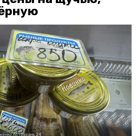
чёрную
рженко
Астрахань 24