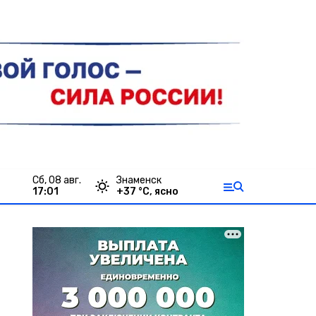
сб, 08 авг.
Знаменск
17:01
+
37
°С,
ясно