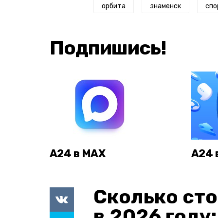
орбита
знаменск
спо
Подпишись!
А24 в MAX
А24 
Сколько сто
в 2026 году