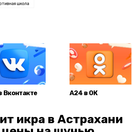
ртивная школа
в Вконтакте
А24 в ОК
ит икра в Астрахани
: цены на щучью,