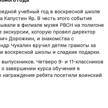
ебного года
редной учебный год в воскресной школе
а Капустин Яр. В честь этого события
ывали в филиале музея РВСН на полигоне
е экскурсии, которую провел директор
вич Дорожкин, и знакомства с
андр Чукалин вручил детям грамоты за
ни воскресной школы и сладкие подарки.
ь выпускников. Четверо 9- и 11-классников
 о завершении курса обучения в
е награждения ребята посетили воинский