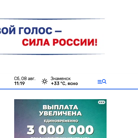
сб, 08 авг.
Знаменск
11:19
+
33
°С,
ясно