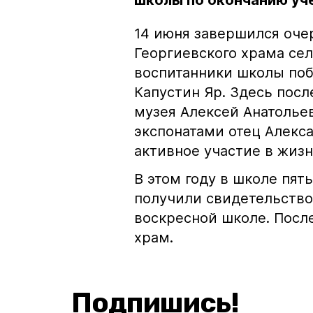
школы по окончанию уч
14 июня завершился оче
Георгиевского храма сел
воспитанники школы поб
Капустин Яр. Здесь посл
музея Алексей Анатолье
экспонатами отец Алекс
активное участие в жиз
В этом году в школе пят
получили свидетельство
воскресной школе. Посл
храм.
Подпишись!