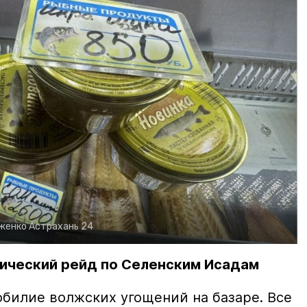
рженко
Астрахань 24
ический рейд по Селенским Исадам
билие волжских угощений на базаре. Все