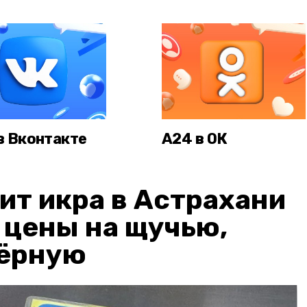
в Вконтакте
А24 в ОК
ит икра в Астрахани
: цены на щучью,
чёрную