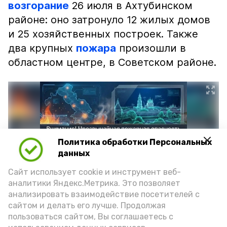
возгорание
26 июля в Ахтубинском
районе: оно затронуло 12 жилых домов
и 25 хозяйственных построек. Также
два крупных
пожара
произошли в
областном центре, в Советском районе.
Политика обработки Персональных
данных
Сайт использует cookie и инструмент веб-
аналитики Яндекс.Метрика. Это позволяет
анализировать взаимодействие посетителей с
сайтом и делать его лучше. Продолжая
Фото: max.ru/mchs_astrakhan
пользоваться сайтом, Вы соглашаетесь с