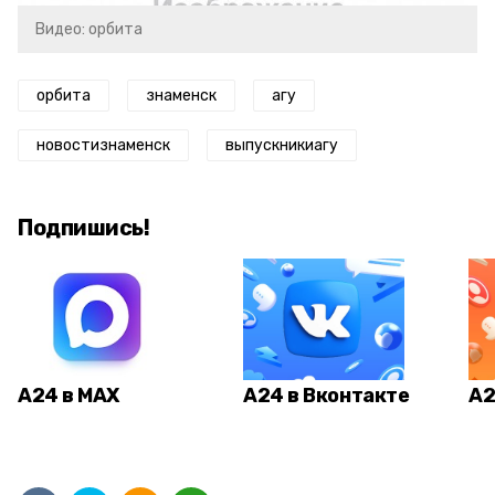
Видео: орбита
орбита
знаменск
агу
новостизнаменск
выпускникиагу
Подпишись!
А24 в MAX
А24 в Вконтакте
А2