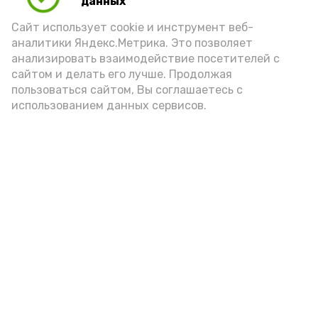
данных
порцией икры считается 30-50 граммов
(2-3 ложки). При этом следует обратить
Сайт использует cookie и инструмент веб-
аналитики Яндекс.Метрика. Это позволяет
внимание на хлеб, с которым она
анализировать взаимодействие посетителей с
подаётся: лучше выбирать
сайтом и делать его лучше. Продолжая
цельнозерновой, с мукой грубого
пользоваться сайтом, Вы соглашаетесь с
использованием данных сервисов.
помола. Есть икру следует в первой
половине дня. Кстати, полезнее для
здоровья сопроводить такой бутерброд
сочными овощами, свежей зеленью и
отварным яйцом.