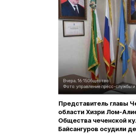
Вчера, 16:15
Общество
Фото:
управление пресс-службы и
Представитель главы Ч
области Хизри Лом-Али
Общества чеченской ку
Байсангуров осудили де