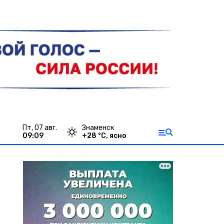
пт, 07 авг.
Знаменск
09:09
+
28
°С,
ясно