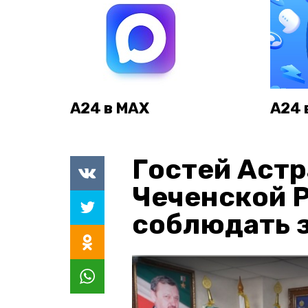
А24 в MAX
А24 
Гостей Астр
Чеченской 
соблюдать з