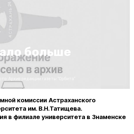
тало больше
ото:
Архив редакции газеты "Орбита"
мной комиссии Астраханского
рситета им. В.Н.Татищева.
ия в филиале университета в Знаменске