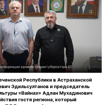
 информации администрации губернатора АО
еченской Республики в Астраханской
евич Эдильсултанов и председатель
льтуры «Вайнах» Адлан Мухадинович
йствия гостя региона, который