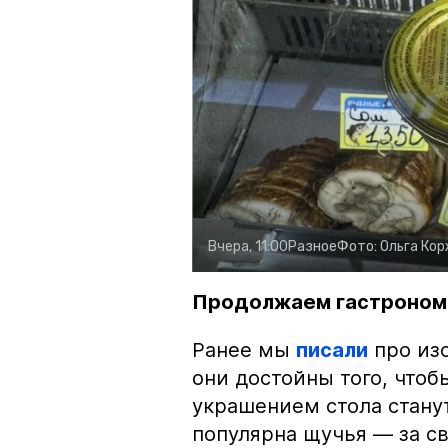
Вчера, 11:00
Разное
Фото:
Ольга Ко
Продолжаем гастроном
Ранее мы
писали
про изо
они достойны того, чтоб
украшением стола стану
популярна щучья — за с