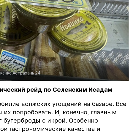
рженко
Астрахань 24
ический рейд по Селенским Исадам
билие волжских угощений на базаре. Все
ы их попробовать. И, конечно, главным
т бутерброды с икрой. Особенно
вои гастрономические качества и