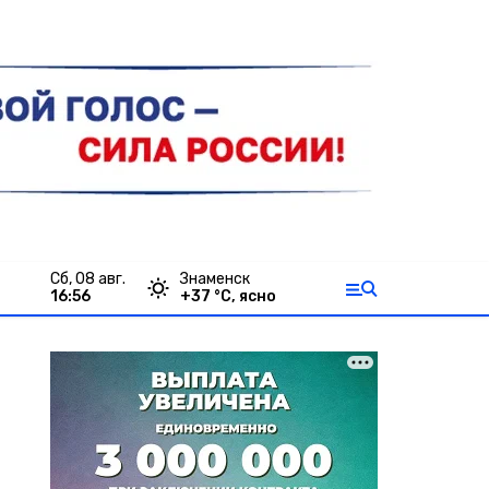
сб, 08 авг.
Знаменск
16:56
+
37
°С,
ясно