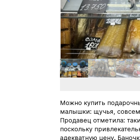
Можно купить подарочны
малышки: щучья, совсем
Продавец отметила: так
поскольку привлекатель
адекватную цену. Баноч