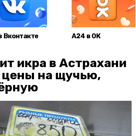
в Вконтакте
А24 в ОК
ит икра в Астрахани
: цены на щучью,
чёрную