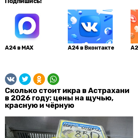
Подпишись!
А24 в MAX
А24 в Вконтакте
А2
Сколько стоит икра в Астрахани
в 2026 году: цены на щучью,
красную и чёрную