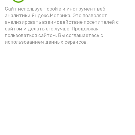
поддержке. Для ребят из семей
Сайт использует cookie и инструмент веб-
участников СВО такие истории
аналитики Яндекс.Метрика. Это позволяет
особенно важны — они говорят о
анализировать взаимодействие посетителей с
гордости за близких и о том, как ценна
сайтом и делать его лучше. Продолжая
взаимопомощь.
пользоваться сайтом, Вы соглашаетесь с
использованием данных сервисов.
Подпишись!
А24 в MAX
А24 в Вконтакте
А2