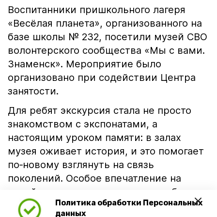
Воспитанники пришкольного лагеря
«Весёлая планета», организованного на
базе школы № 232, посетили музей СВО
волонтерского сообщества «Мы с вами.
Знаменск». Мероприятие было
организовано при содействии Центра
занятости.
Для ребят экскурсия стала не просто
знакомством с экспонатами, а
настоящим уроком памяти: в залах
музея оживает история, и это помогает
по‑новому взглянуть на связь
поколений. Особое впечатление на
детей произвели разделы о судьбах
Политика обработки Персональных
земляков, о служении и взаимной
данных