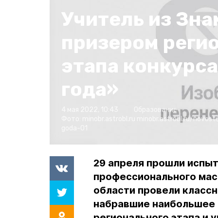
Учитель из Зна
призером реги
этапа конкурса
года»
4 мая 2022, 10:43
Образование
Фото:
minobr.astrobl.ru
minobr.astrobl.ru/novost
goda-01
29 апреля прошли испыт
профессионального мас
области провели классн
набравшие наибольшее 
регионального этапа и 