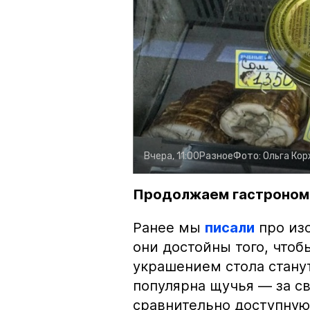
Вчера, 11:00
Разное
Фото:
Ольга Ко
Продолжаем гастроном
Ранее мы
писали
про изо
они достойны того, чтоб
украшением стола стану
популярна щучья — за с
сравнительно доступную 