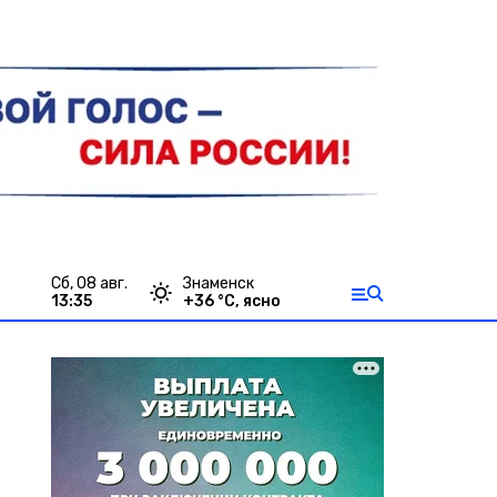
сб, 08 авг.
Знаменск
13:35
+
36
°С,
ясно