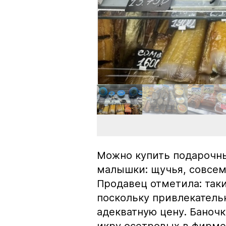
Можно купить подарочны
малышки: щучья, совсем
Продавец отметила: так
поскольку привлекатель
адекватную цену. Баноч
икру осетровых в фирме