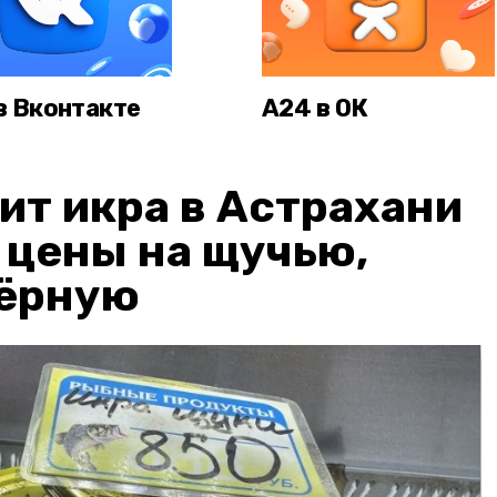
в Вконтакте
А24 в ОК
ит икра в Астрахани
: цены на щучью,
чёрную