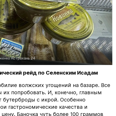
рженко
Астрахань 24
ический рейд по Селенским Исадам
билие волжских угощений на базаре. Все
ы их попробовать. И, конечно, главным
т бутерброды с икрой. Особенно
вои гастрономические качества и
цену. Баночка чуть более 100 граммов