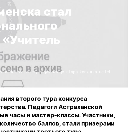
менска стал
онального
 «Учитель
i/opredeleny-prizery-regionalnogo-etapa-konkursa-ucitel-
ания второго тура конкурса
терства. Педагоги Астраханской
ые часы и мастер-классы. Участники,
количество баллов, стали призерами
участниками третьего тура