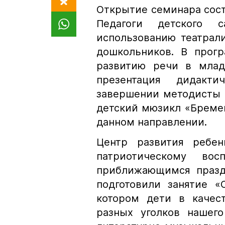
Открытие семинара сост
Педагоги детского 
использованию театрал
дошкольников. В прог
развитию речи в млад
презентация дидакт
завершении методисты 
детский мюзикл «Бремен
данном направлении.
Центр развития ребен
патриотическому во
приближающимся празд
подготовили занятие 
котором дети в качес
разных уголков нашего