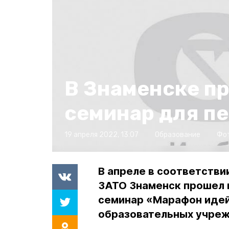
В Знаменске п
семинар для пе
19 апреля 2022, 13:07
Образование
Фо
В апреле в соответстви
ЗАТО Знаменск прошел 
семинар «Марафон идей
образовательных учре