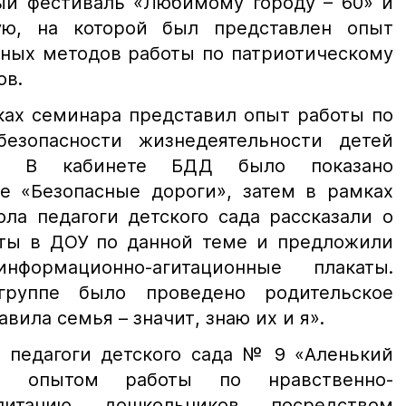
ый фестиваль «Любимому городу – 60» и
ную, на которой был представлен опыт
ных методов работы по патриотическому
ов.
ках семинара представил опыт работы по
езопасности жизнедеятельности детей
та. В кабинете БДД было показано
ие «Безопасные дороги», затем в рамках
ола педагоги детского сада рассказали о
ты в ДОУ по данной теме и предложили
нформационно-агитационные плакаты.
руппе было проведено родительское
вила семья – значит, знаю их и я».
 педагоги детского сада № 9 «Аленький
сь опытом работы по нравственно-
спитанию дошкольников посредством