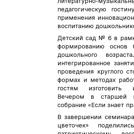
литературно-музыкальн
педагогическую гости
применения инновацион
воспитанию дошкольник
Детский сад № 6 в рам
формированию основ б
дошкольного возрас
интегрированное занят
проведения круглого ст
формах и методах рабо
гостям изготовить и
Вечером в старшей г
собрание «Если знает пра
В завершении семинара
цветочек» поделили
патриотическому во