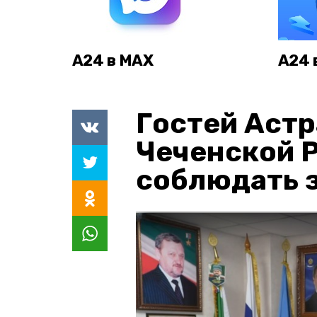
А24 в MAX
А24 
Гостей Астр
Чеченской 
соблюдать з