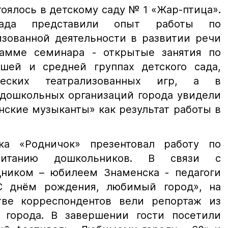
оялось в детскому саду № 1 «Жар-птица».
сада представили опыт работы по
изованной деятельности в развитии речи
рамме семинара - открытые занятия по
шей и средней группах детского сада,
ических театрализованных игр, а в
дошкольных организаций города увидели
ские музыканты» как результат работы в
ка «Родничок» презентовал работу по
спитанию дошкольников. В связи с
ником – юбилеем Знаменска - педагоги
«С днём рождения, любимый город», на
тве корреспондентов вели репортаж из
 города. В завершении гости посетили