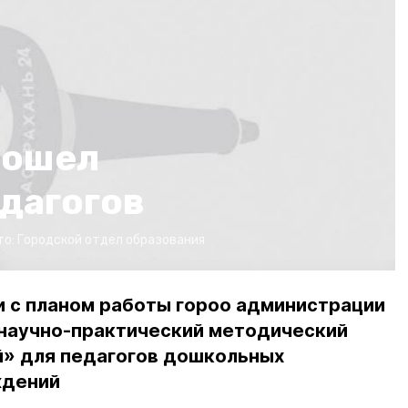
рошел
дагогов
то:
Городской отдел образования
и с планом работы гороо администрации
научно-практический методический
» для педагогов дошкольных
ждений