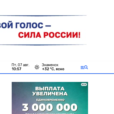
пт, 07 авг.
Знаменск
10:57
+
32
°С,
ясно