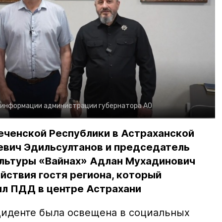
 информации администрации губернатора АО
еченской Республики в Астраханской
евич Эдильсултанов и председатель
льтуры «Вайнах» Адлан Мухадинович
йствия гостя региона, который
л ПДД в центре Астрахани
иденте была освещена в социальных