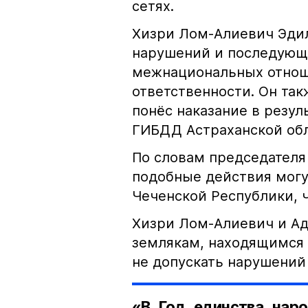
сетях.
Хизри Лом-Алиевич Эдил
нарушений и последующе
межнациональных отноше
ответственности. Он та
понёс наказание в резу
ГИБДД Астраханской обл
По словам председателя
подобные действия могу
Чеченской Республики, 
Хизри Лом-Алиевич и Ад
землякам, находящимся 
не допускать нарушений 
«В Год единства наро