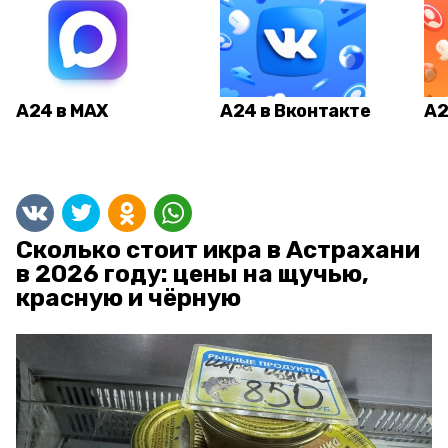
А24 в MAX
А24 в Вконтакте
А2
Сколько стоит икра в Астрахани
в 2026 году: цены на щучью,
красную и чёрную