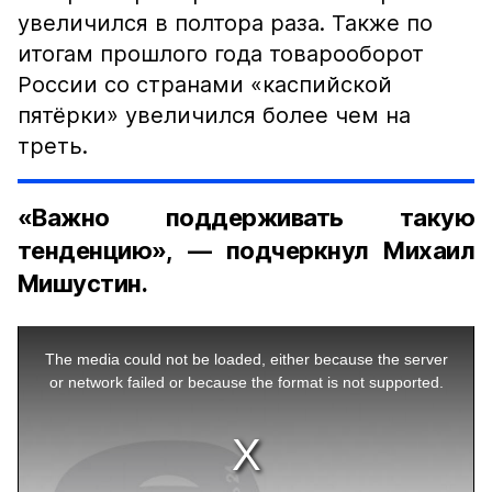
увеличился в полтора раза. Также по
итогам прошлого года товарооборот
России со странами «каспийской
пятёрки» увеличился более чем на
треть.
«Важно поддерживать такую
тенденцию», — подчеркнул Михаил
Мишустин.
This
is
a
The media could not be loaded, either because the server
modal
window.
or network failed or because the format is not supported.