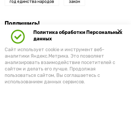
год единства народов
закон
Подпишись!
Политика обработки Персональных
данных
Сайт использует cookie и инструмент веб-
аналитики Яндекс.Метрика. Это позволяет
анализировать взаимодействие посетителей с
А24 в MAX
А24 в Вконтакте
А2
сайтом и делать его лучше. Продолжая
пользоваться сайтом, Вы соглашаетесь с
использованием данных сервисов.
Волонтеры Знаменска лидируют
на областном этапе
всероссийской премии