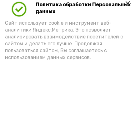
Политика обработки Персональных
Для взрослого человека безопасной
данных
порцией икры считается 30-50 граммов
(2-3 ложки). При этом следует обратить
Сайт использует cookie и инструмент веб-
аналитики Яндекс.Метрика. Это позволяет
внимание на хлеб, с которым она
анализировать взаимодействие посетителей с
подаётся: лучше выбирать
сайтом и делать его лучше. Продолжая
цельнозерновой, с мукой грубого
пользоваться сайтом, Вы соглашаетесь с
использованием данных сервисов.
помола. Есть икру следует в первой
половине дня. Кстати, полезнее для
здоровья сопроводить такой бутерброд
сочными овощами, свежей зеленью и
отварным яйцом.