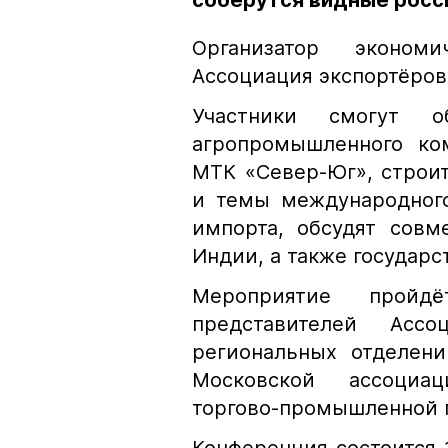
соберутся видные росс
Организатор эконом
Ассоциация экспортёров
Участники смогут о
агропромышленного ком
МТК «Север-Юг», строит
и темы международного
импорта, обсудят сов
Индии, а также государ
Мероприятие пройд
представителей Асс
региональных отделени
Московской ассоциац
торгово-промышленной 