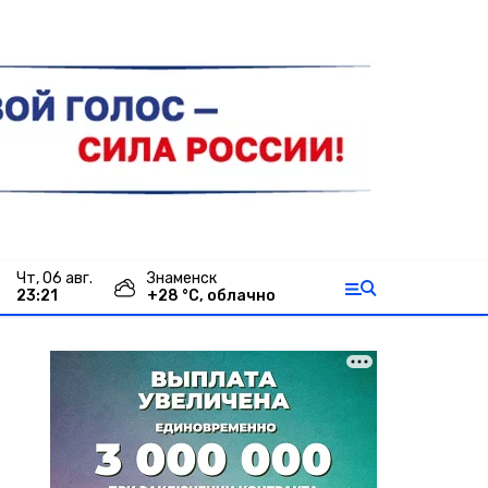
чт, 06 авг.
Знаменск
23:21
+
28
°С,
облачно