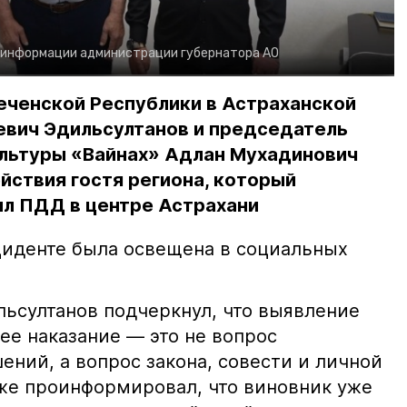
 информации администрации губернатора АО
еченской Республики в Астраханской
евич Эдильсултанов и председатель
льтуры «Вайнах» Адлан Мухадинович
йствия гостя региона, который
л ПДД в центре Астрахани
иденте была освещена в социальных
ьсултанов подчеркнул, что выявление
е наказание — это не вопрос
ний, а вопрос закона, совести и личной
кже проинформировал, что виновник уже