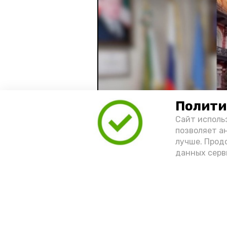
Полити
Сайт исполь
позволяет а
лучше. Прод
данных серв
Видео: управление пресс-службы 
год единства народов
зако