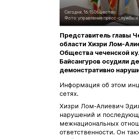
Сегодня, 16:15
Общество
Фото:
управление пресс-службы и
Представитель главы Ч
области Хизри Лом-Али
Общества чеченской ку
Байсангуров осудили де
демонстративно наруши
Информация об этом инц
сетях.
Хизри Лом-Алиевич Эдил
нарушений и последующе
межнациональных отноше
ответственности. Он та