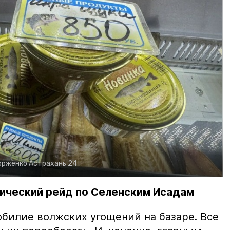
орженко
Астрахань 24
ический рейд по Селенским Исадам
билие волжских угощений на базаре. Все