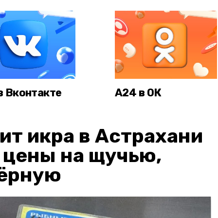
в Вконтакте
А24 в ОК
ит икра в Астрахани
: цены на щучью,
чёрную