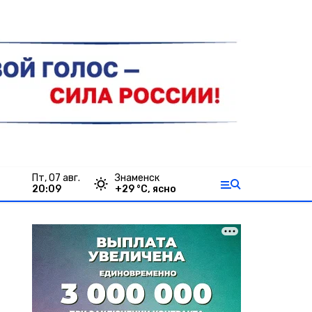
пт, 07 авг.
Знаменск
20:09
+
29
°С,
ясно