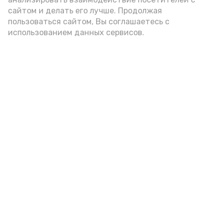
подаётся: лучше выбирать
сайтом и делать его лучше. Продолжая
цельнозерновой, с мукой грубого
пользоваться сайтом, Вы соглашаетесь с
использованием данных сервисов.
помола. Есть икру следует в первой
половине дня. Кстати, полезнее для
здоровья сопроводить такой бутерброд
сочными овощами, свежей зеленью и
отварным яйцом.