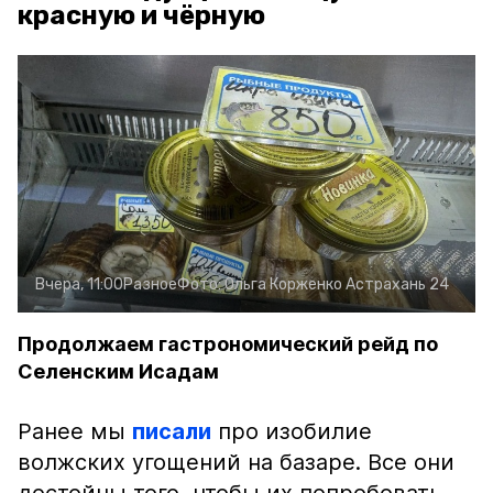
красную и чёрную
Вчера, 11:00
Разное
Фото:
Ольга Корженко
Астрахань 24
Продолжаем гастрономический рейд по
Селенским Исадам
Ранее мы
писали
про изобилие
волжских угощений на базаре. Все они