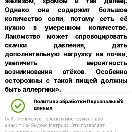
железом, хромом и так далее).
Однако она содержит большое
количество соли, потому есть её
нужно в умеренном количестве.
Лакомство может спровоцировать
скачки давления, дать
дополнительную нагрузку на почки,
увеличить вероятность
возникновения отёков. Особенно
осторожны с такой пищей должны
быть аллергики».
Политика обработки Персональных
Для взрослого человека безопасной
данных
порцией икры считается 30-50 граммов
(2-3 ложки). При этом следует обратить
Сайт использует cookie и инструмент веб-
аналитики Яндекс.Метрика. Это позволяет
внимание на хлеб, с которым она
анализировать взаимодействие посетителей с