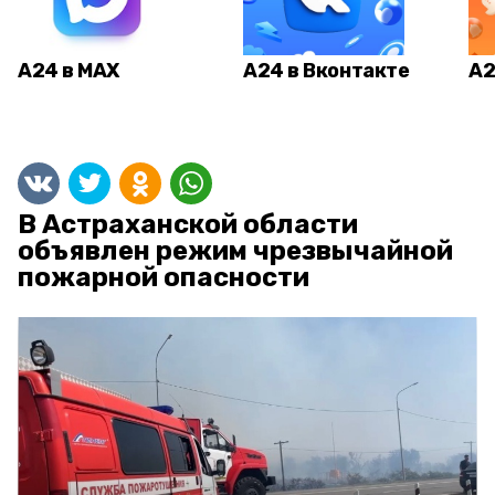
А24 в MAX
А24 в Вконтакте
А2
В Астраханской области
объявлен режим чрезвычайной
пожарной опасности