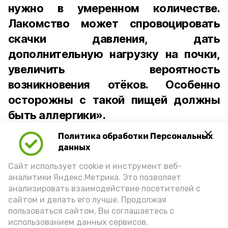
нужно в умеренном количестве.
Лакомство может спровоцировать
скачки давления, дать
дополнительную нагрузку на почки,
увеличить вероятность
возникновения отёков. Особенно
осторожны с такой пищей должны
быть аллергики».
Политика обработки Персональных
Для взрослого человека безопасной
данных
порцией икры считается 30-50 граммов
(2-3 ложки). При этом следует обратить
Сайт использует cookie и инструмент веб-
аналитики Яндекс.Метрика. Это позволяет
внимание на хлеб, с которым она
анализировать взаимодействие посетителей с
подаётся: лучше выбирать
сайтом и делать его лучше. Продолжая
цельнозерновой, с мукой грубого
пользоваться сайтом, Вы соглашаетесь с
использованием данных сервисов.
помола. Есть икру следует в первой