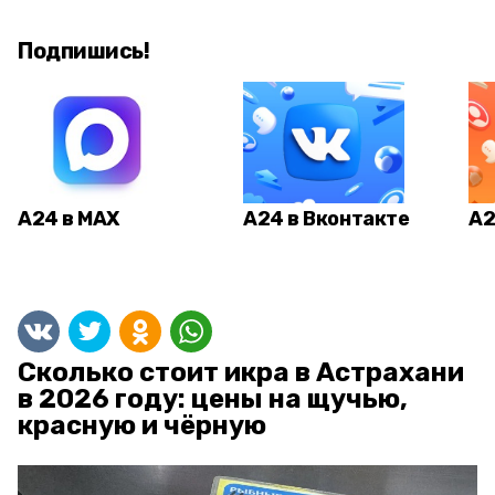
Подпишись!
А24 в MAX
А24 в Вконтакте
А2
Сколько стоит икра в Астрахани
в 2026 году: цены на щучью,
красную и чёрную