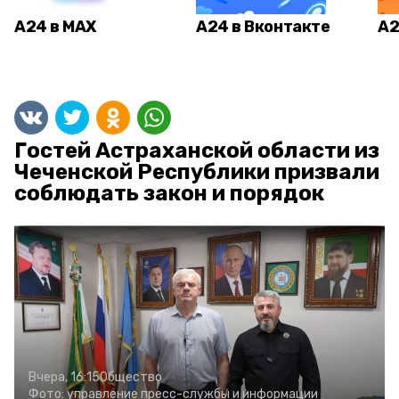
А24 в MAX
А24 в Вконтакте
А2
Гостей Астраханской области из
Чеченской Республики призвали
соблюдать закон и порядок
Вчера, 16:15
Общество
Фото:
управление пресс-службы и информации