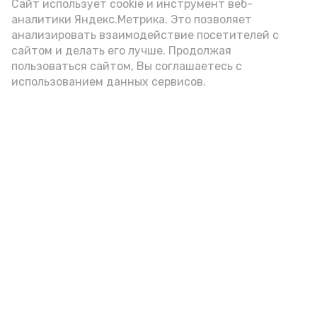
Video
Сайт использует cookie и инструмент веб-
аналитики Яндекс.Метрика. Это позволяет
анализировать взаимодействие посетителей с
сайтом и делать его лучше. Продолжая
Видео: управление пресс-службы и информации
пользоваться сайтом, Вы соглашаетесь с
администрации губернатора АО
использованием данных сервисов.
год единства народов
закон
Подпишись!
А24 в MAX
А24 в Вконтакте
А2