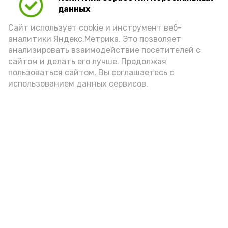
данных
порцией икры считается 30-50 граммов
(2-3 ложки). При этом следует обратить
Сайт использует cookie и инструмент веб-
аналитики Яндекс.Метрика. Это позволяет
внимание на хлеб, с которым она
анализировать взаимодействие посетителей с
подаётся: лучше выбирать
сайтом и делать его лучше. Продолжая
цельнозерновой, с мукой грубого
пользоваться сайтом, Вы соглашаетесь с
использованием данных сервисов.
помола. Есть икру следует в первой
половине дня. Кстати, полезнее для
здоровья сопроводить такой бутерброд
сочными овощами, свежей зеленью и
отварным яйцом.