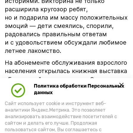
историями. Викторина не только
расширила кругозор ребят,
но и подарила им массу положительных
эмоций — дети смеялись, спорили,
радовались правильным ответам
и с удовольствием обсуждали любимое
летнее лакомство.
На абонементе обслуживания взрослого
населения открылась книжная выставка
«Бесценный дар природы». Экспозиция
Политика обработки Персональных
— настоящий гимн бахчевым и
данных
помидорным культурам. Здесь собраны
Сайт использует cookie и инструмент веб-
издания, рассказывающие о традициях
аналитики Яндекс.Метрика. Это позволяет
выращивания арбузов и помидоров, об
анализировать взаимодействие посетителей с
агротехнике, истории бахчеводства в
сайтом и делать его лучше. Продолжая
крае, а также о пользе этих культур.
пользоваться сайтом, Вы соглашаетесь с