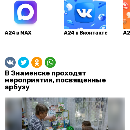
А24 в MAX
А24 в Вконтакте
А2
В Знаменске проходят
мероприятия, посвященные
арбузу