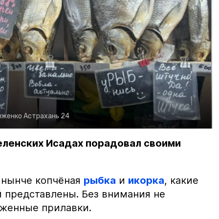
рженко
Астрахань 24
еленских Исадах порадовал своими
 нынче копчёная
рыбка
и
икорка
, какие
 представлены. Без внимания не
яженные прилавки.