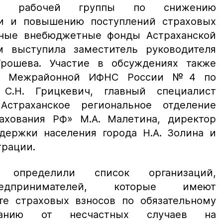
ние рабочей группы по снижению
ти и повышению поступлений страховых
нные внебюджетные фонды Астраханской
м выступила заместитель руководителя
Грошева. Участие в обсуждениях также
ель Межрайонной ИФНС России №4 по
 С.Н. Грицкевич, главный специалист
Астраханское региональное отделение
ахования РФ» М.А. Малетина, директор
держки населения города Н.А. Золина и
трации.
определили список организаций,
едпринимателей, которые имеют
те страховых взносов по обязательному
ованию от несчастных случаев на