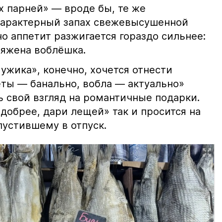
х парней» — вроде бы, те же
характерный запах свежевысушенной
но аппетит разжигается гораздо сильнее:
ряжена воблёшка.
ужика», конечно, хочется отнести
еты — банально, вобла — актуально»
ь свой взгляд на романтичные подарки.
добрее, дари лещей» так и просится на
тпустившему в отпуск.