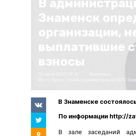
В администрац
Знаменск опре
организации, н
выплатившие с
взносы
30 июля 2021, 09:47
Экономика
Фото:
Пресс-служба администрации ЗАТО Зна
В Знаменске состоялос
По информации http://za
В зале заседаний ад