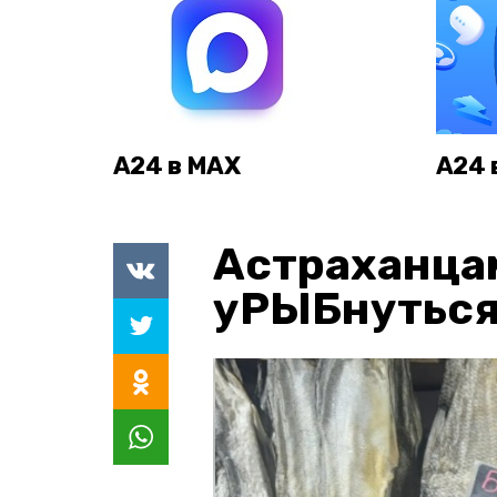
А24 в MAX
А24 
Астраханца
уРЫБнуться