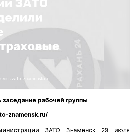
ии ЗАТО
делили
е
траховые
менск
zato-znamensk.ru
ь заседание рабочей группы
to-znamensk.ru/
министрации ЗАТО Знаменск 29 июля