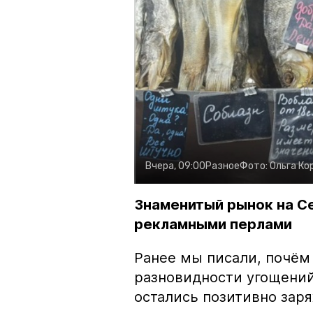
Вчера, 09:00
Разное
Фото:
Ольга Ко
Знаменитый рынок на С
рекламными перлами
Ранее мы писали, почём
разновидности угощений
остались позитивно зар