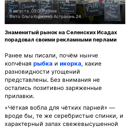
8 августа , 09:00
Разное
Фото:
Ольга Корженко
Астрахань 24
Знаменитый рынок на Селенских Исадах
порадовал своими рекламными перлами
Ранее мы писали, почём нынче
копчёная
рыбка
и
икорка
, какие
разновидности угощений
представлены. Без внимания не
остались позитивно заряженные
прилавки.
«Чёткая вобла для чётких парней» —
вроде бы, те же серебристые спинки, и
характерный запах свежевысушенной