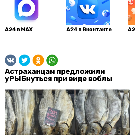
А24 в MAX
А24 в Вконтакте
А2
Астраханцам предложили
уРЫБнуться при виде воблы