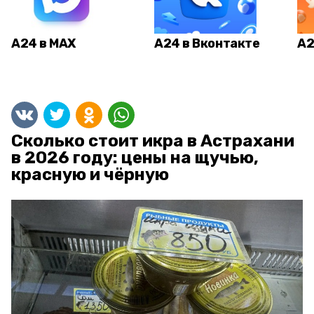
А24 в MAX
А24 в Вконтакте
А2
Сколько стоит икра в Астрахани
в 2026 году: цены на щучью,
красную и чёрную