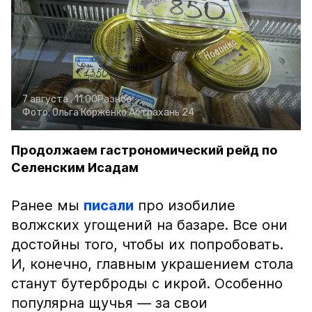
7 августа , 11:00
Разное
Фото:
Ольга Корженко
Астрахань 24
Продолжаем гастрономический рейд по
Селенским Исадам
Ранее мы
писали
про изобилие
волжских угощений на базаре. Все они
достойны того, чтобы их попробовать.
И, конечно, главным украшением стола
станут бутерброды с икрой. Особенно
популярна щучья — за свои