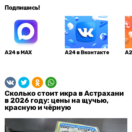
Подпишись!
А24 в MAX
А24 в Вконтакте
А2
Сколько стоит икра в Астрахани
в 2026 году: цены на щучью,
красную и чёрную