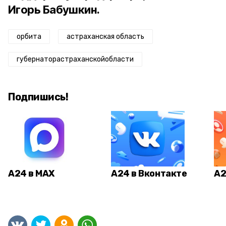
Игорь Бабушкин.
орбита
астраханская область
губернаторастраханскойобласти
Подпишись!
А24 в MAX
А24 в Вконтакте
А2