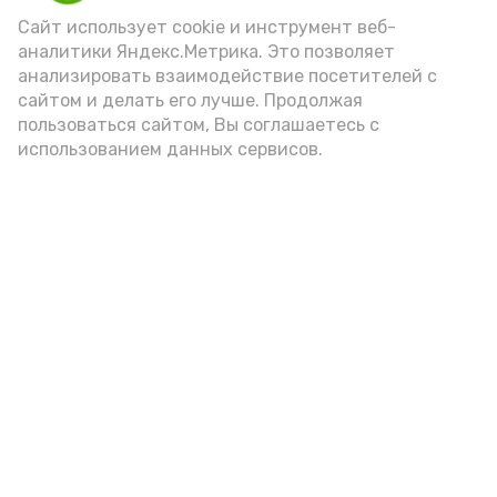
(2-3 ложки). При этом следует обратить
Сайт использует cookie и инструмент веб-
аналитики Яндекс.Метрика. Это позволяет
внимание на хлеб, с которым она
анализировать взаимодействие посетителей с
подаётся: лучше выбирать
сайтом и делать его лучше. Продолжая
цельнозерновой, с мукой грубого
пользоваться сайтом, Вы соглашаетесь с
использованием данных сервисов.
помола. Есть икру следует в первой
половине дня. Кстати, полезнее для
здоровья сопроводить такой бутерброд
сочными овощами, свежей зеленью и
отварным яйцом.