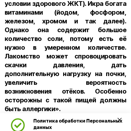
условии здорового ЖКТ). Икра богата
витаминами (йодом, фосфором,
железом, хромом и так далее).
Однако она содержит большое
количество соли, потому есть её
нужно в умеренном количестве.
Лакомство может спровоцировать
скачки давления, дать
дополнительную нагрузку на почки,
увеличить вероятность
возникновения отёков. Особенно
осторожны с такой пищей должны
быть аллергики».
Политика обработки Персональных
Для взрослого человека безопасной
данных
порцией икры считается 30-50 граммов