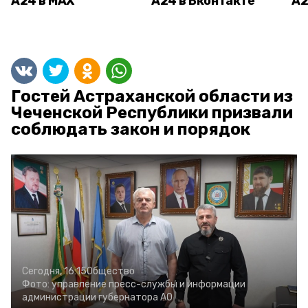
А24 в MAX
А24 в Вконтакте
А2
Гостей Астраханской области из
Чеченской Республики призвали
соблюдать закон и порядок
Сегодня, 16:15
Общество
Фото:
управление пресс-службы и информации
администрации губернатора АО