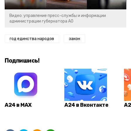
Видео: управление пресс-службы и информации
администрации губернатора АО
год единства народов
закон
Подпишись!
А24 в MAX
А24 в Вконтакте
А2