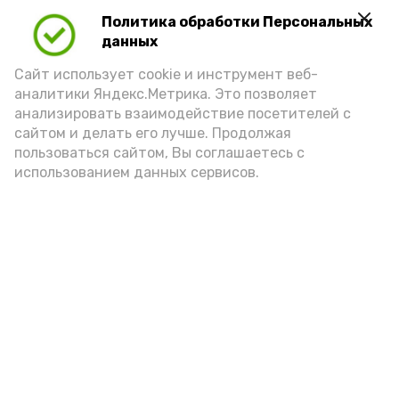
полноценную доказательственную базу
Политика обработки Персональных
по новым уголовным делам.
данных
Правоохранители напоминают: дача
Сайт использует cookie и инструмент веб-
заведомо ложных показаний не только
аналитики Яндекс.Метрика. Это позволяет
мешает отправлению правосудия,
анализировать взаимодействие посетителей с
но и влечёт серьёзную уголовную
сайтом и делать его лучше. Продолжая
ответственность.
пользоваться сайтом, Вы соглашаетесь с
использованием данных сервисов.
Подпишись!
А24 в MAX
А24 в Вконтакте
А2