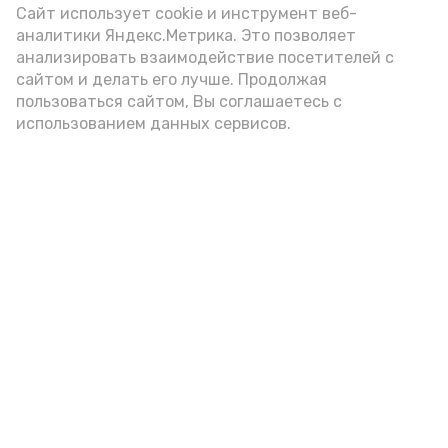
Video
Сайт использует cookie и инструмент веб-
аналитики Яндекс.Метрика. Это позволяет
анализировать взаимодействие посетителей с
сайтом и делать его лучше. Продолжая
Видео: управление пресс-службы и информации
пользоваться сайтом, Вы соглашаетесь с
администрации губернатора АО
использованием данных сервисов.
год единства народов
закон
Подпишись!
А24 в MAX
А24 в Вконтакте
А2