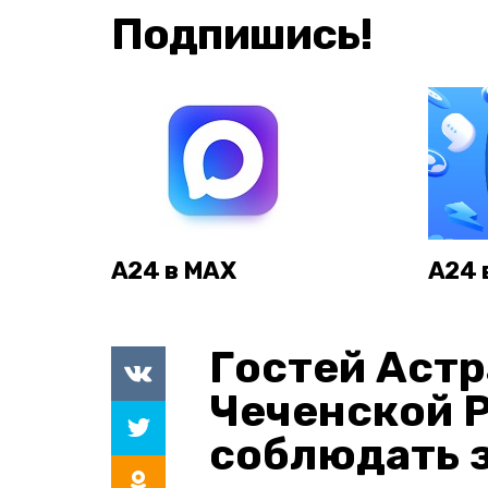
Подпишись!
А24 в MAX
А24 
Гостей Астр
Чеченской 
соблюдать з