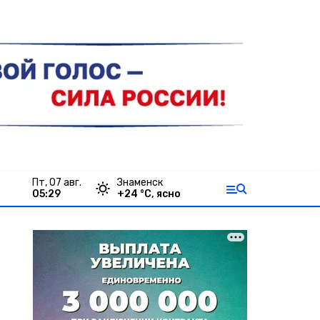
пт, 07 авг.
Знаменск
05:29
+
24
°С,
ясно