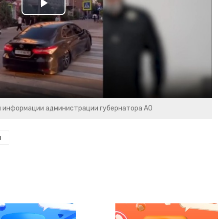
Play
Video
и информации администрации губернатора АО
н