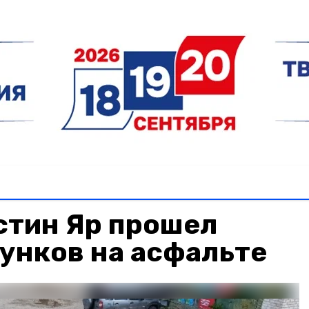
стин Яр прошел
унков на асфальте