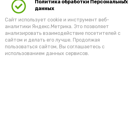
Политика обработки Персональных
Play
данных
Video
Сайт использует cookie и инструмент веб-
аналитики Яндекс.Метрика. Это позволяет
анализировать взаимодействие посетителей с
сайтом и делать его лучше. Продолжая
Видео: управление пресс-службы и информации
пользоваться сайтом, Вы соглашаетесь с
администрации губернатора АО
использованием данных сервисов.
год единства народов
закон
Подпишись!
А24 в MAX
А24 в Вконтакте
А2