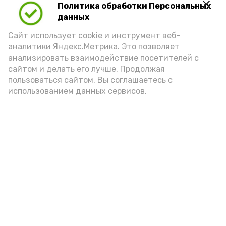
Политика обработки Персональных
Для взрослого человека безопасной
данных
порцией икры считается 30-50 граммов
(2-3 ложки). При этом следует обратить
Сайт использует cookie и инструмент веб-
аналитики Яндекс.Метрика. Это позволяет
внимание на хлеб, с которым она
анализировать взаимодействие посетителей с
подаётся: лучше выбирать
сайтом и делать его лучше. Продолжая
цельнозерновой, с мукой грубого
пользоваться сайтом, Вы соглашаетесь с
использованием данных сервисов.
помола. Есть икру следует в первой
половине дня. Кстати, полезнее для
здоровья сопроводить такой бутерброд
сочными овощами, свежей зеленью и
отварным яйцом.