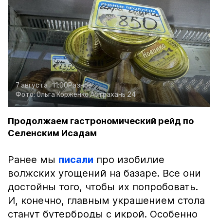
7 августа , 11:00
Разное
Фото:
Ольга Корженко
Астрахань 24
Продолжаем гастрономический рейд по
Селенским Исадам
Ранее мы
писали
про изобилие
волжских угощений на базаре. Все они
достойны того, чтобы их попробовать.
И, конечно, главным украшением стола
станут бутерброды с икрой. Особенно