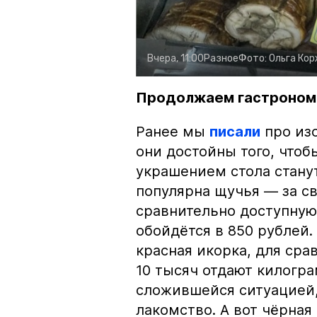
Вчера, 11:00
Разное
Фото:
Ольга Ко
Продолжаем гастроном
Ранее мы
писали
про изо
они достойны того, чтоб
украшением стола стану
популярна щучья — за с
сравнительно доступную 
обойдётся в 850 рублей.
красная икорка, для срав
10 тысяч отдают килогр
сложившейся ситуацией, 
лакомство. А вот чёрная