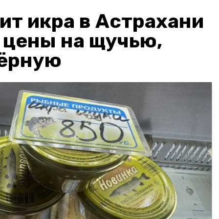
ит икра в Астрахани
: цены на щучью,
чёрную