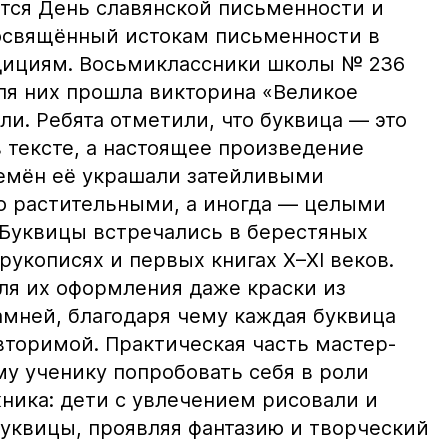
ется День славянской письменности и
освящённый истокам письменности в
дициям. Восьмиклассники школы № 236
Для них прошла викторина «Великое
ли. Ребята отметили, что буквица — это
в тексте, а настоящее произведение
ремён её украшали затейливыми
о растительными, а иногда — целыми
Буквицы встречались в берестяных
рукописях и первых книгах X–XI веков.
ля их оформления даже краски из
мней, благодаря чему каждая буквица
вторимой. Практическая часть мастер-
му ученику попробовать себя в роли
ника: дети с увлечением рисовали и
уквицы, проявляя фантазию и творческий