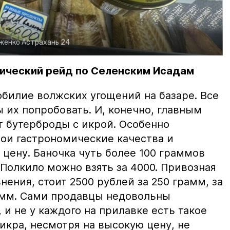
рженко
Астрахань 24
ический рейд по Селенским Исадам
билие волжских угощений на базаре. Все
ы их попробовать. И, конечно, главным
т бутерброды с икрой. Особенно
вои гастрономические качества и
цену. Баночка чуть более 100 граммов
 Полкило можно взять за 4000. Привозная
нения, стоит 2500 рублей за 250 грамм, за
амм. Сами продавцы недовольны
и не у каждого на прилавке есть такое
 икра, несмотря на высокую цену, не