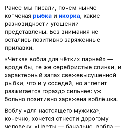
Ранее мы писали, почём нынче
копчёная
рыбка
и
икорка
, какие
разновидности угощений
представлены. Без внимания не
остались позитивно заряженные
прилавки.
«Чёткая вобла для чётких парней» —
вроде бы, те же серебристые спинки, и
характерный запах свежевысушенной
рыбки, что и у соседей, но аппетит
разжигается гораздо сильнее: уж
больно позитивно заряжена воблёшка.
Воблу «для настоящего мужика»,
конечно, хочется отнести дорогому
человеку. «Цветы — банально, вобла —