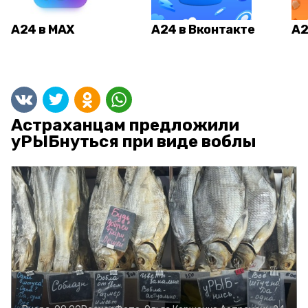
А24 в MAX
А24 в Вконтакте
А2
Астраханцам предложили
уРЫБнуться при виде воблы