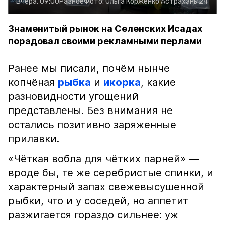
Вчера, 09:00
Разное
Фото:
Ольга Корженко
Астрахань 24
Знаменитый рынок на Селенских Исадах
порадовал своими рекламными перлами
Ранее мы писали, почём нынче
копчёная
рыбка
и
икорка
, какие
разновидности угощений
представлены. Без внимания не
остались позитивно заряженные
прилавки.
«Чёткая вобла для чётких парней» —
вроде бы, те же серебристые спинки, и
характерный запах свежевысушенной
рыбки, что и у соседей, но аппетит
разжигается гораздо сильнее: уж