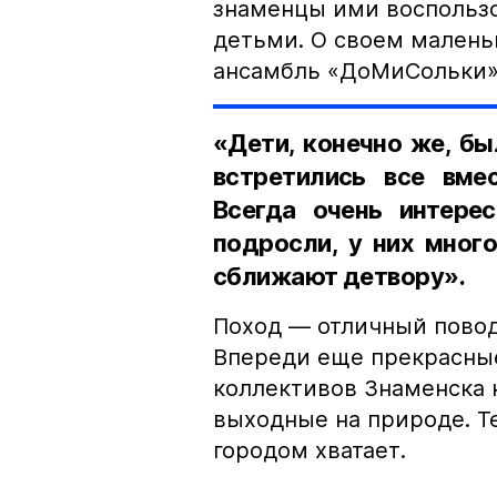
знаменцы ими воспользо
детьми. О своем малень
ансамбль «ДоМиСольки» 
«Дети, конечно же, бы
встретились все вме
Всегда очень интере
подросли, у них мног
сближают детвору».
Поход — отличный повод
Впереди еще прекрасные
коллективов Знаменска 
выходные на природе. Т
городом хватает.