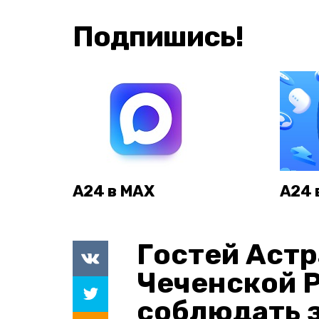
Подпишись!
А24 в MAX
А24 
Гостей Астр
Чеченской 
соблюдать з