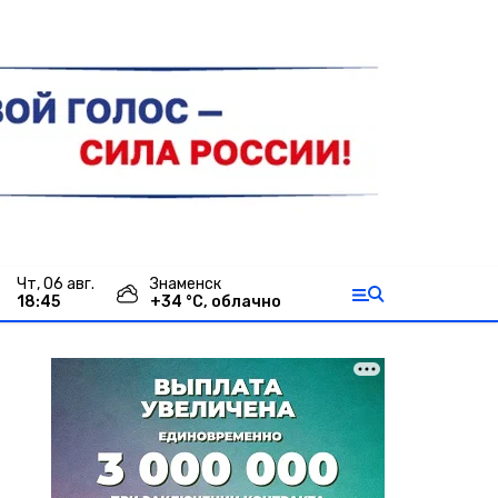
чт, 06 авг.
Знаменск
18:45
+
34
°С,
облачно