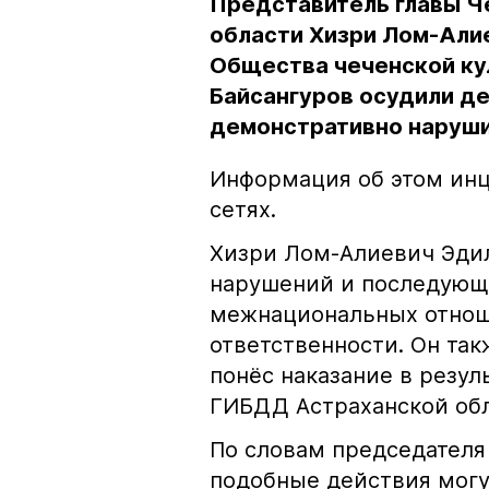
Представитель главы Ч
области Хизри Лом-Али
Общества чеченской ку
Байсангуров осудили де
демонстративно наруши
Информация об этом инц
сетях.
Хизри Лом-Алиевич Эдил
нарушений и последующе
межнациональных отноше
ответственности. Он та
понёс наказание в резу
ГИБДД Астраханской обл
По словам председателя
подобные действия могу