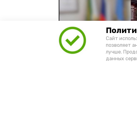
Полити
Сайт исполь
позволяет а
лучше. Прод
данных серв
Видео: управление пресс-службы 
год единства народов
зако
Подпишись!