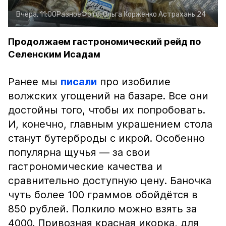
Вчера, 11:00
Разное
Фото:
Ольга Корженко
Астрахань 24
Продолжаем гастрономический рейд по
Селенским Исадам
Ранее мы
писали
про изобилие
волжских угощений на базаре. Все они
достойны того, чтобы их попробовать.
И, конечно, главным украшением стола
станут бутерброды с икрой. Особенно
популярна щучья — за свои
гастрономические качества и
сравнительно доступную цену. Баночка
чуть более 100 граммов обойдётся в
850 рублей. Полкило можно взять за
4000. Привозная красная икорка, для