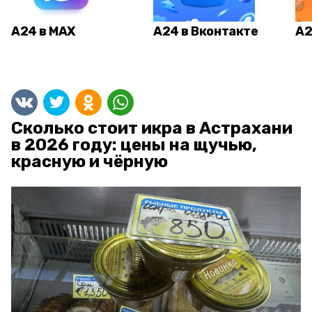
А24 в MAX
А24 в Вконтакте
А2
Сколько стоит икра в Астрахани
в 2026 году: цены на щучью,
красную и чёрную