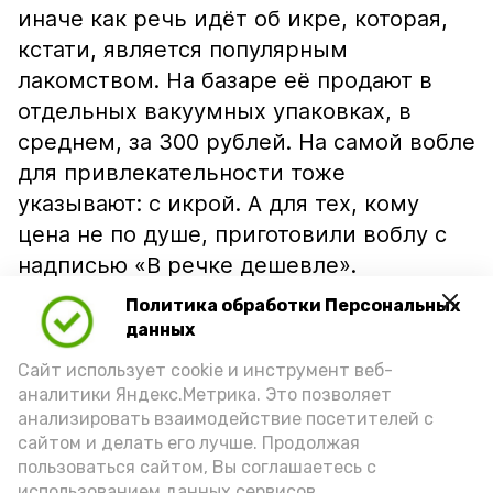
иначе как речь идёт об икре, которая,
кстати, является популярным
лакомством. На базаре её продают в
отдельных вакуумных упаковках, в
среднем, за 300 рублей. На самой вобле
для привлекательности тоже
указывают: с икрой. А для тех, кому
цена не по душе, приготовили воблу с
надписью «В речке дешевле».
Политика обработки Персональных
данных
Сайт использует cookie и инструмент веб-
аналитики Яндекс.Метрика. Это позволяет
анализировать взаимодействие посетителей с
сайтом и делать его лучше. Продолжая
пользоваться сайтом, Вы соглашаетесь с
использованием данных сервисов.