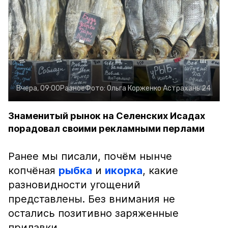
Вчера, 09:00
Разное
Фото:
Ольга Корженко
Астрахань 24
Знаменитый рынок на Селенских Исадах
порадовал своими рекламными перлами
Ранее мы писали, почём нынче
копчёная
рыбка
и
икорка
, какие
разновидности угощений
представлены. Без внимания не
остались позитивно заряженные
прилавки.