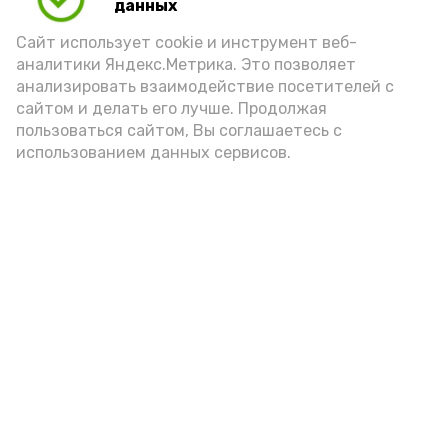
Play
данных
Video
Сайт использует cookie и инструмент веб-
аналитики Яндекс.Метрика. Это позволяет
анализировать взаимодействие посетителей с
сайтом и делать его лучше. Продолжая
Видео: управление пресс-службы и информации
пользоваться сайтом, Вы соглашаетесь с
администрации губернатора АО
использованием данных сервисов.
год единства народов
закон
Подпишись!
А24 в MAX
А24 в Вконтакте
А2