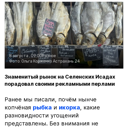
8 августа , 09:00
Разное
Фото:
Ольга Корженко
Астрахань 24
Знаменитый рынок на Селенских Исадах
порадовал своими рекламными перлами
Ранее мы писали, почём нынче
копчёная
рыбка
и
икорка
, какие
разновидности угощений
представлены. Без внимания не