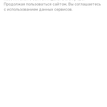
Продолжая пользоваться сайтом, Вы соглашаетесь
с использованием данных сервисов.
Фото: Ольга Корженко Астрахань 24
Как объяснили продавцы, воблу берут
охотно: уж больно хороша на вкус. К
тому же её удобно транспортировать,
она долго не портится. А это
немаловажно: рыбка, особенно с такими
бодрыми «аффирмациями», станет
лакомым презентом даже для далеко
живущих любимых.